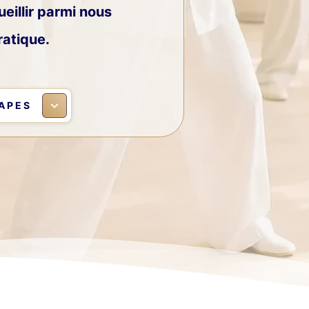
illir parmi nous
ratique.
APES