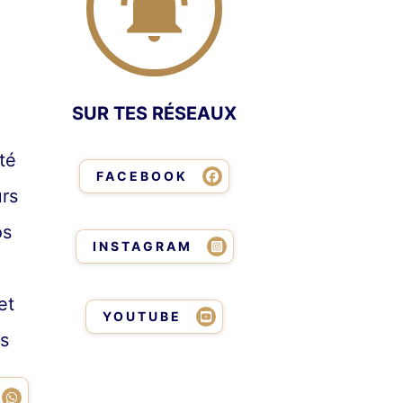
SUR TES RÉSEAUX
té
FACEBOOK
urs
os
INSTAGRAM
,
et
YOUTUBE
ts