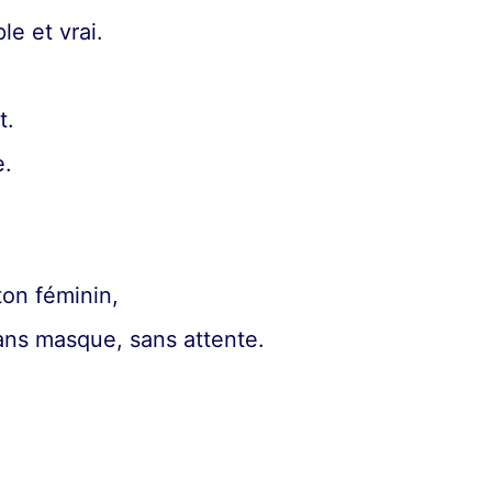
le et vrai.
t.
e.
ton féminin,
ns masque, sans attente.