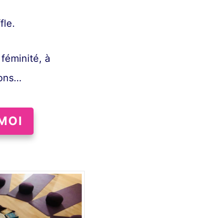
fle.
féminité, à
ions…
MOI