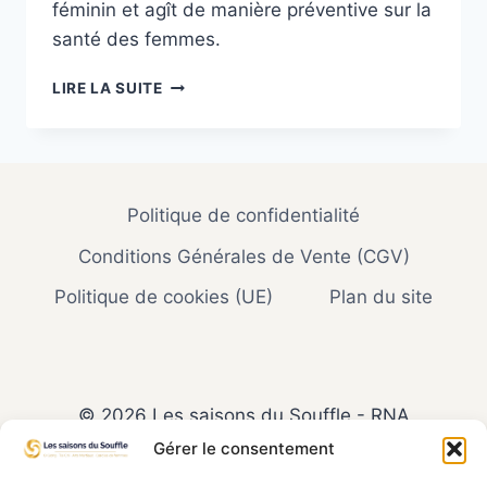
féminin et agît de manière préventive sur la
santé des femmes.
QI
LIRE LA SUITE
GONG
DE
LA
FEMME
–
Politique de confidentialité
RÉVEILLER
VOTRE
Conditions Générales de Vente (CGV)
CORPS
FÉMININ
Politique de cookies (UE)
Plan du site
© 2026 Les saisons du Souffle - RNA
W353014930 - Siret : 853 636 231 00021
Gérer le consentement