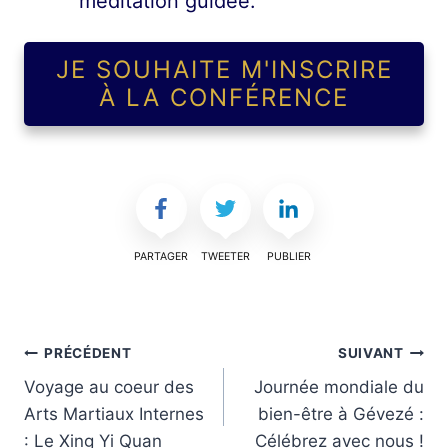
méditation guidée.
JE SOUHAITE M'INSCRIRE
À LA CONFÉRENCE
PARTAGER
TWEETER
PUBLIER
Navigation
PRÉCÉDENT
SUIVANT
Voyage au coeur des
Journée mondiale du
de
Arts Martiaux Internes
bien-être à Gévezé :
l’article
: Le Xing Yi Quan
Célébrez avec nous !