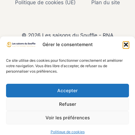
Politique de cookies (UE)
Plan du site
© 2026 Les saisons du Souffle - RNA
W353014930 - Siret : 853 636 231 00021
Gérer le consentement
Ce site n'est ni affilié, ni sponsorisé, ni approuvé
Ce site utilise des cookies pour fonctionner correctement et améliorer
par Facebook, Google, YouTube ou LinkedIn. Les
votre navigation. Vous êtes libre d'accepter, de refuser ou de
personnaliser vos préférences.
opinions et contenus présents ici sont
entièrement indépendants et n’engagent en
aucun cas Meta Platforms Inc., Google LLC,
Accepter
LinkedIn Corporation ou leurs filiales respectives.
Refuser
Facebook, Google, YouTube et LinkedIn sont des
marques déposées de leurs propriétaires
Voir les préférences
respectifs.
Politique de cookies