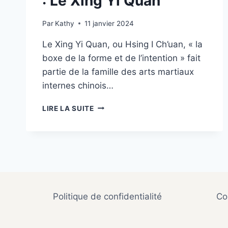
: Le Xing Yi Quan
Par
Kathy
11 janvier 2024
Le Xing Yi Quan, ou Hsing I Ch’uan, « la
boxe de la forme et de l’intention » fait
partie de la famille des arts martiaux
internes chinois…
VOYAGE
LIRE LA SUITE
AU
COEUR
DES
ARTS
MARTIAUX
INTERNES
:
LE
Politique de confidentialité
Co
XING
YI
QUAN