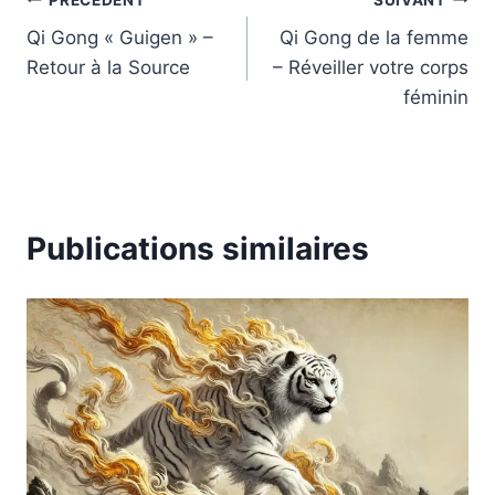
Navigation
Qi Gong « Guigen » –
Qi Gong de la femme
de
Retour à la Source
– Réveiller votre corps
l’article
féminin
Publications similaires