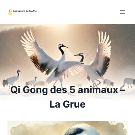
Aller
au
contenu
Qi Gong des 5 animaux –
La Grue