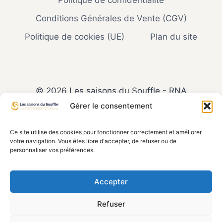
Politique de confidentialité
Conditions Générales de Vente (CGV)
Politique de cookies (UE)
Plan du site
© 2026 Les saisons du Souffle - RNA
W353014930 - Siret : 853 636 231 00021
Gérer le consentement
Ce site n'est ni affilié, ni sponsorisé, ni approuvé
Ce site utilise des cookies pour fonctionner correctement et améliorer
par Facebook, Google, YouTube ou LinkedIn. Les
votre navigation. Vous êtes libre d'accepter, de refuser ou de
personnaliser vos préférences.
opinions et contenus présents ici sont
entièrement indépendants et n’engagent en
aucun cas Meta Platforms Inc., Google LLC,
Accepter
LinkedIn Corporation ou leurs filiales respectives.
Refuser
Facebook, Google, YouTube et LinkedIn sont des
marques déposées de leurs propriétaires