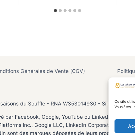
nditions Générales de Vente (CGV)
Politiq
Ce site util
saisons du Souffle - RNA W353014930 - Siret : 853 6
Vous êtes li
prouvé par Facebook, Google, YouTube ou LinkedIn. Les opi
atforms Inc., Google LLC, LinkedIn Corporation ou leurs
Ac
dIn sont des marques déposées de leurs propriétaires re