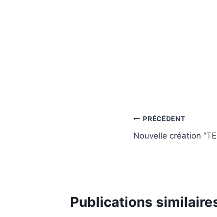
Navigation
PRÉCÉDENT
Nouvelle création “
de
l’article
Publications similaire