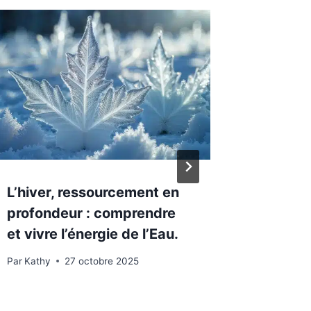
L’hiver, ressourcement en
Entrer 
profondeur : comprendre
conscie
et vivre l’énergie de l’Eau.
l’essent
intérie
Par
Kathy
27 octobre 2025
Par
Kathy