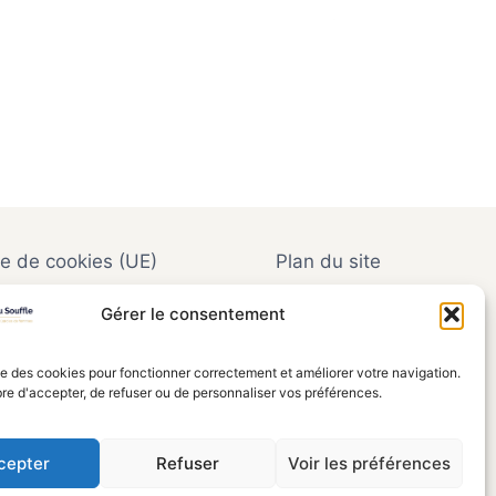
ue de cookies (UE)
Plan du site
Gérer le consentement
ise des cookies pour fonctionner correctement et améliorer votre navigation.
36 231 00021
bre d'accepter, de refuser ou de personnaliser vos préférences.
nions et contenus présents ici sont entièrement
 filiales respectives. Facebook, Google, YouTube
cepter
Refuser
Voir les préférences
spectifs.