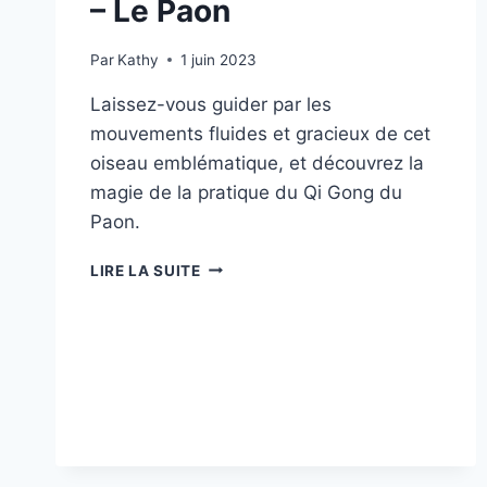
– Le Paon
Par
Kathy
1 juin 2023
Laissez-vous guider par les
mouvements fluides et gracieux de cet
oiseau emblématique, et découvrez la
magie de la pratique du Qi Gong du
Paon.
QI
LIRE LA SUITE
GONG
DES
5
ANIMAUX
–
LE
PAON