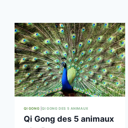
QI GONG
|
QI GONG DES 5 ANIMAUX
Qi Gong des 5 animaux