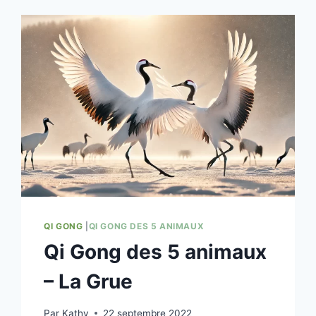
ANIMAUX
–
LE
TIGRE
QI GONG
|
QI GONG DES 5 ANIMAUX
Qi Gong des 5 animaux
– La Grue
Par
Kathy
22 septembre 2022